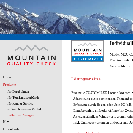
Individu
Mit der MQC-CUS
Die Bandbreite l
Version bis hin
Home
Lösungsansätze
Produkte
für Bergbahnen
Eine neue CUSTOMIZED Lösung könnten z.B
für Tourismusverbände
- Adaptierung eines bestehenden Themenbere
für Rent & Service
- Erfassung durch Bögen oder über PC (z.B.
weitere bergnahe Produkte
- Eingabe online und/oder offline (mit Zwis
Individuallösungen
- Als eigenständiges Windowsprogramm ode
News
- Inkl. Onlineauswertungen und/oder mit Date
Downloads