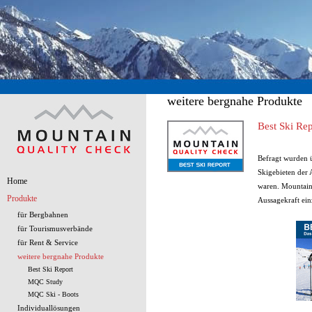
weitere bergnahe Produkte
Best Ski Rep
Befragt wurden 
Skigebieten der 
Home
waren. Mountain
Produkte
Aussagekraft einz
für Bergbahnen
für Tourismusverbände
für Rent & Service
weitere bergnahe Produkte
Best Ski Report
MQC Study
MQC Ski - Boots
Individuallösungen