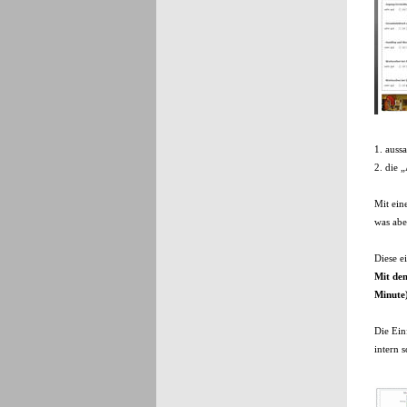
1. auss
2. die 
Mit ein
was abe
Diese e
Mit dem
Minute)
Die Ein
intern 