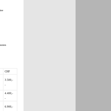
ine
annten
CHF
3.500,-
-
4.400,-
-
6.900,-