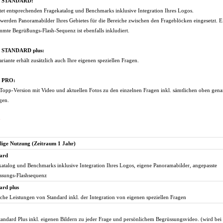
on STANDARD:
tet entsprechenden Fragekatalog und Benchmarks inklusive Integration Ihres Logos.
 werden Panoramabilder Ihres Gebietes für die Bereiche zwischen den Frageblöcken eingesetzt. E
mmte Begrüßungs-Flash-Sequenz ist ebenfalls inkludiert.
n STANDARD plus:
ariante erhält zusätzlich auch Ihre eigenen speziellen Fragen.
n PRO:
Topp-Version mit Video und aktuellen Fotos zu den einzelnen Fragen inkl. sämtlichen oben gen
gen.
e
lige Nutzung (Zeitraum 1 Jahr)
ard
katalog und Benchmarks inklusive Integration Ihres Logos, eigene Panoramabilder, angepasste
ssungs-Flashsequenz
ard plus
che Leistungen von Standard inkl. der Integration von eigenen speziellen Fragen
andard Plus inkl. eigenen Bildern zu jeder Frage und persönlichem Begrüssungsvideo. (wird bei