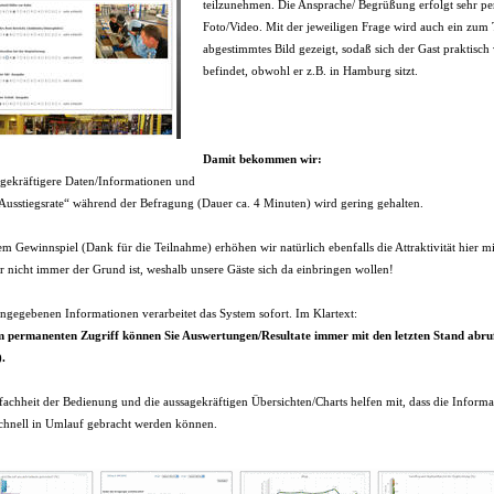
teilzunehmen. Die Ansprache/ Begrüßung erfolgt sehr per
Foto/Video. Mit der jeweiligen Frage wird auch ein zu
abgestimmtes Bild gezeigt, sodaß sich der Gast praktisch
befindet, obwohl er z.B. in Hamburg sitzt.
Damit bekommen wir:
agekräftigere Daten/Informationen und
„Ausstiegsrate“ während der Befragung (Dauer ca. 4 Minuten) wird gering gehalten.
em Gewinnspiel (Dank für die Teilnahme) erhöhen wir natürlich ebenfalls die Attraktivität hier 
r nicht immer der Grund ist, weshalb unsere Gäste sich da einbringen wollen!
ingegebenen Informationen verarbeitet das System sofort. Im Klartext:
 permanenten Zugriff können Sie Auswertungen/Resultate immer mit den letzten Stand abruf
.
fachheit der Bedienung und die aussagekräftigen Übersichten/Charts helfen mit, dass die Inform
schnell in Umlauf gebracht werden können.