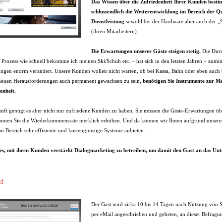
Das Wissen über die Zufriedenheit Ihrer Kunden best
schlussendlich die Weiterentwicklung im Bereich der Qu
Dienstleistung
sowohl bei der Hardware aber auch der „
(ihren Mitarbeitern).
Die Erwartungen unserer Gäste steigen stetig.
Die Durc
r Prozess wie schnell bekomme ich meinen Ski/Schuh etc. – hat sich in den letzten Jahren – zumi
ngen enorm verändert. Unsere Kunden wollen nicht warten, ob bei Kassa, Bahn oder eben auch
neuen Herausforderungen auch permanent gewachsen zu sein,
benötigen Sie Instrumente zur M
enheit.
nft genügt es aber nicht nur zufriedene Kunden zu haben, Sie müssen die Gäste-Erwartungen üb
nnen Sie die Wiederkommensrate merklich erhöhen. Und da können wir Ihnen aufgrund unsere
em Bereich sehr effiziente und kostengünstige Systeme anbieten.
t es, mit ihren Kunden verstärkt Dialogmarketing zu betreiben, um damit den Gast an das U
f
Der Gast wird zirka 10 bis 14 Tagen nach Nutzung von 
per eMail angeschrieben und gebeten, an dieser Befragu