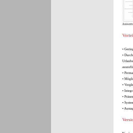
Auswertu
Vorte
• Gerin
• Durch
Urlaubs
auszufü
• Perma
• Mögli
• Vergl
• Integ
• Präse
• Syste
• Aussa
Versi