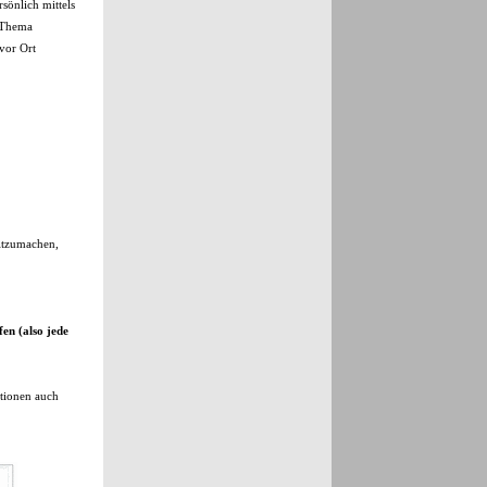
sönlich mittels
m Thema
 vor Ort
mitzumachen,
en (also jede
ationen auch