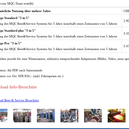
 vom MQC-Team erstellt)
nuirliche Nutzung über mehrer Jahre
CHF
ge Standard "3 in 5"
2.80
ng des MQC Rent&Service Systems für 3 Jahre innerhalb eines Zeitraumes von 5 Jahren
ge Standard plus "3 in 5"
3.50
ng des MQC Rent&Service Systems für 3 Jahre innerhalb eines Zeitraumes von 5 Jahren
ge Pro "3 in 5"
5.47
ng des MQC Rent&Service Systems für 3 Jahre innerhalb eines Zeitraumes von 5 Jahren
gelten jeweils für eine Wintersaison, inklusive entsprechender Adaptionen (Bilder, Video, neue spe
ation: Als PDF nach Saisonsende
ation vor Ort: SFR 850,– (inkl. Fahrtspesen etc.)
oad Info-Broschüre
ad Rent & Service Broschüre