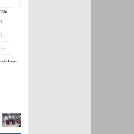
-
/Jahr
0,--
0,--
0,--
zielle Fragen