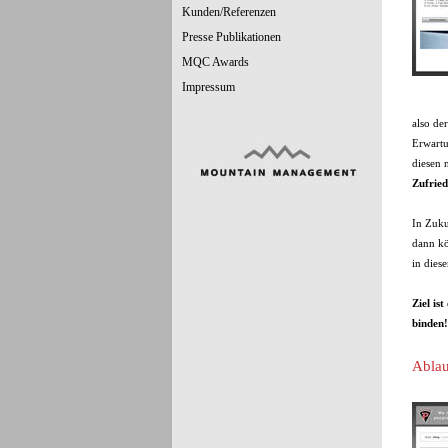
Kunden/Referenzen
Presse Publikationen
MQC Awards
Impressum
also de
Erwartu
diesen 
Zufried
In Zuku
dann kö
in dies
Ziel is
binden!
Ablau