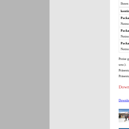
Ihnen
konti
Packa
Nutzu
Packa
Nutzu
Packa
Nutzu
Preise 
usw.).
Präsent
Präsent
Downl
Downlo