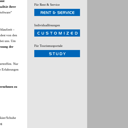
immt
Für Rent & Service
alität ihrer
Software“
Individuallösungen
hlaufzeit –
ndest von den
 bei uns. Um
Für Tourismusportale
essung der
ertreffen. Nur
r Erfahrungen
nternehmen zu
Skier/Schuhe
ng