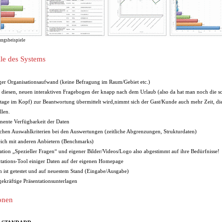
ngsbeispiele
ile des Systems
ger Organisationsaufwand (keine Befragung im Raum/Gebiet etc.)
 diesen, neuen interaktiven Fragebogen der knapp nach dem Urlaub (also da hat man noch die 
tage im Kopf) zur Beantwortung übermittelt wird,nimmt sich der Gast/Kunde auch mehr Zeit, di
llen.
nente Verfügbarkeit der Daten
chen Auswahlkriterien bei den Auswertungen (zeitliche Abgrenzungen, Strukturdaten)
eich mit anderen Anbietern (Benchmarks)
ration „Spezieller Fragen“ und eigener Bilder/Videos/Logo also abgestimmt auf ihre Bedürfnisse!
ntations-Tool einiger Daten auf der eigenen Homepage
m ist getestet und auf neuestem Stand (Eingabe/Ausgabe)
gekräftige Präsentationsunterlagen
onen