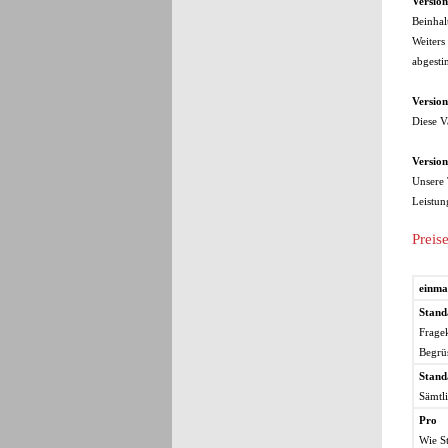
Versi
Beinhal
Weiters
abgesti
Versio
Diese V
Versio
Unsere 
Leistun
Preis
einma
Stand
Frage
Begrü
Stand
Sämtli
Pro
Wie St